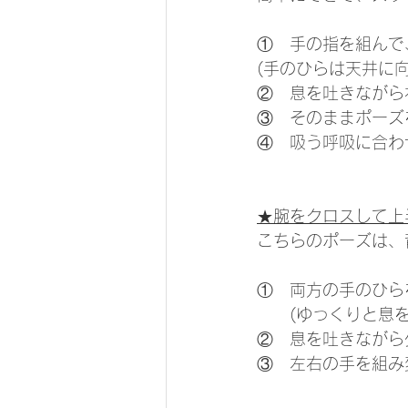
①　手の指を組んで
(手のひらは天井に
②　息を吐きながら
③　そのままポーズ
④　吸う呼吸に合わ
★腕をクロスして上
こちらのポーズは、
①　両方の手のひら
　　(ゆっくりと息
②　息を吐きながら
③　左右の手を組み