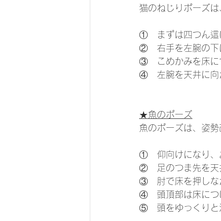
猫のねじりポーズは
①　まずは四つん這
②　右手を左腕の下
③　こめかみを床に
④　左腕を天井に向
★魚のポーズ
魚のポーズは、姿勢
①　仰向けになり、
②　足のつま先を天
③　肘で床を押しな
④　頭頂部は床につ
⑤　頭をゆっくりと