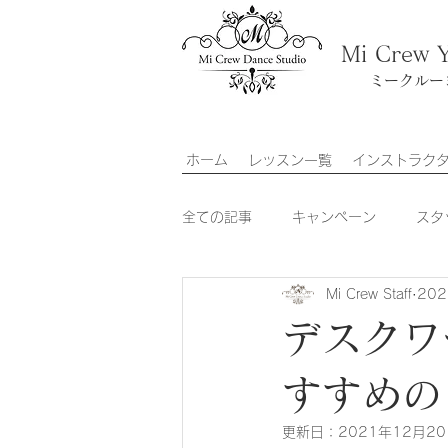
Mi Crew 
ミークルー
ホーム
レッスン一覧
インストラク
全ての記事
キャンペーン
スタ
Mi Crew Staff
20
金ちゃん
NANAKA
MAM
デスクワ
すすめの
更新日：
2021年12月2