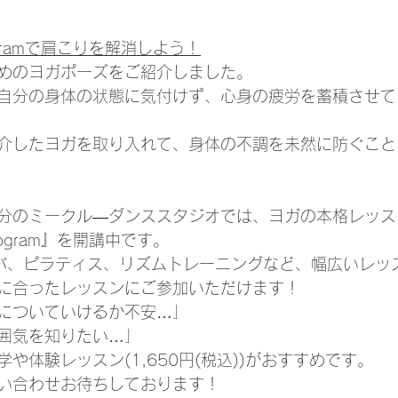
Programで肩こりを解消しよう！
めのヨガポーズをご紹介しました。
自分の身体の状態に気付けず、心身の疲労を蓄積させて
介したヨガを取り入れて、身体の不調を未然に防ぐこと
分のミークル―ダンススタジオでは、ヨガの本格レッス
 Program』を開講中です。
バ、ピラティス、リズムトレーニングなど、幅広いレッ
に合ったレッスンにご参加いただけます！
についていけるか不安…」
囲気を知りたい…」
や体験レッスン(1,650円(税込))がおすすめです。
い合わせお待ちしております！