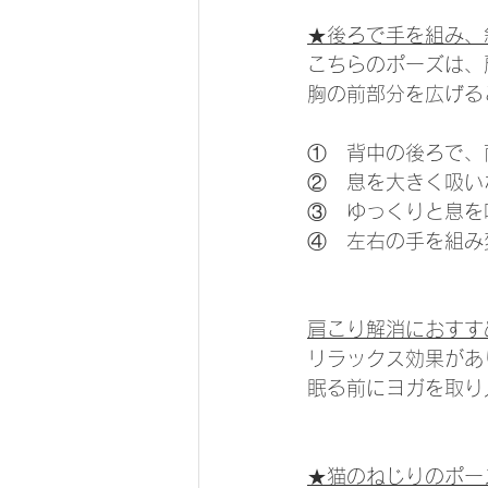
★後ろで手を組み、
こちらのポーズは、
胸の前部分を広げる
①　背中の後ろで、
②　息を大きく吸い
③　ゆっくりと息を
④　左右の手を組み
肩こり解消におすす
リラックス効果があ
眠る前にヨガを取り
★猫のねじりのポー