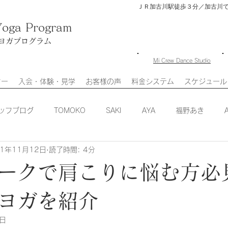
ＪＲ加古川駅徒歩３分／加古川
Yoga Program
ヨガプログラム
​Mi Crew Dance Studio
ター
入会・体験・見学
お客様の声
料金システム
スケジュール
ッフブログ
TOMOKO
SAKI
AYA
福野あき
21年11月12日
読了時間: 4分
I
スタジオニュース
ークで肩こりに悩む方必
ヨガを紹介
0日