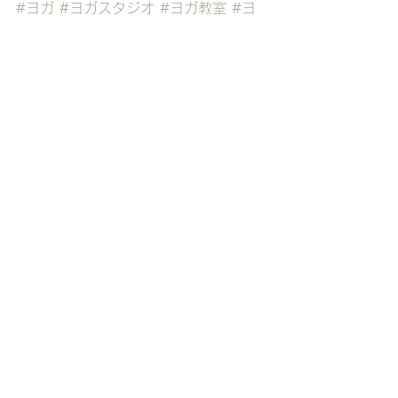
#ヨガ
#ヨガスタジオ
#ヨガ教室
#ヨ
ガスクール
#加古川
#高砂
#稲美町
#
播磨町
スタッフブログ
すべて表示
最新記事