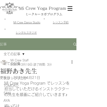
Mi Crew Yoga Program
ミークルーヨガプログラム
​Mi Crew Dance Studio
​レッスン予約
​レンタルスタジオ
記事
全ての記事
Mi Crew Staff
全ての記事
2020年3月19日
読了時間: 3分
福野あき先生
キャンペーン
更新日：
2021年4月21日
スタッフブログ
Mi Crew Yoga Program でレッスンを
TOMOKO
担当していただけるインストラクター
SAKI
の先生を順番にご紹介していきます♪
AYA
続いては、