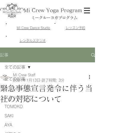
Mi Crew Yoga Program
ミークルーヨガプログラム
​Mi Crew Dance Studio
​レッスン予約
​レンタルスタジオ
記事
全ての記事
Mi Crew Staff
全ての記事
2021年1月13日
読了時間: 3分
緊急事態宣言発令に伴う当
キャンペーン
社の対応について
スタッフブログ
TOMOKO
SAKI
AYA