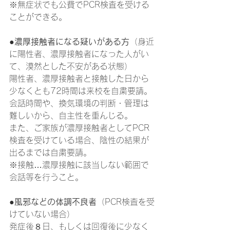
※無症状でも公費でPCR検査を受ける
ことができる。
●濃厚接触者になる疑いがある方
（身近
に陽性者、濃厚接触者になった人がい
て、漠然とした不安がある状態）
陽性者、濃厚接触者と接触した日から
少なくとも72時間は来校を自粛要請。
会話時間や、換気環境の判断・管理は
難しいから、自主性を重んじる。
また、ご家族が濃厚接触者としてPCR
検査を受けている場合、陰性の結果が
出るまでは自粛要請。
※接触…濃厚接触に該当しない範囲で
会話等を行うこと。
●風邪などの体調不良者
（PCR検査を受
けていない場合）
発症後８日、もしくは回復後に少なく