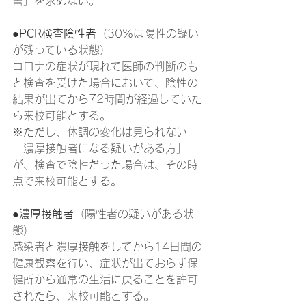
書」を求めない。
●PCR検査陰性者
（30%は陽性の疑い
が残っている状態）
コロナの症状が現れて医師の判断のも
と検査を受けた場合において、陰性の
結果が出てから72時間が経過していた
ら来校可能とする。
※ただし、体調の変化は見られない
「濃厚接触者になる疑いがある方」
が、検査で陰性だった場合は、その時
点で来校可能とする。
●濃厚接触者
（陽性者の疑いがある状
態）
感染者と濃厚接触をしてから14日間の
健康観察を行い、症状が出ておらず保
健所から通常の生活に戻ることを許可
されたら、来校可能とする。