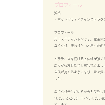
プロフィール
資格
・マットピラティスインストラク
​プロフィール​
元エステティシャンです。産後体
なくなり、変わりたいと思ったの
ピラティスを続けると体幹が強く
周りから痩せたねと言われるよう
自信が持てるようになり、元々気
した。
母になり子供がいるからと蓋をし
"したいことにチャレンジしたい
ています。