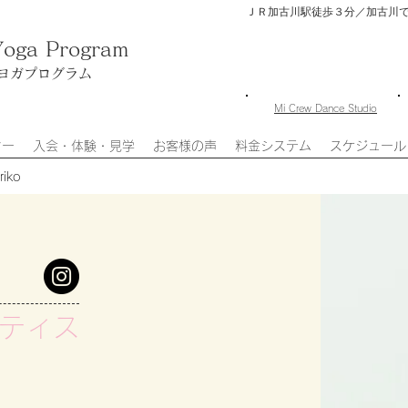
ＪＲ加古川駅徒歩３分／加古川
Yoga Program
ヨガプログラム
​Mi Crew Dance Studio
ター
入会・体験・見学
お客様の声
料金システム
スケジュール
iko
ティス