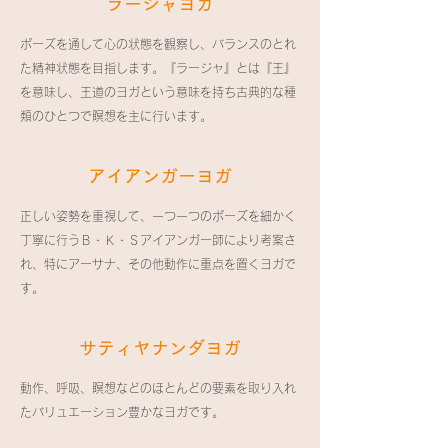
​ラージャヨガ
ポーズを通して心の状態を観察し、バランスのとれ
た精神状態を目指します。『ラージャ』とは『王』
を意味し、王道のヨガという意味を持ち古典的な種
類のひとつで瞑想を主に行います。
​アイアンガーヨガ
正しい姿勢を重視して、一つ一つのポーズを細かく
丁寧に行うＢ・Ｋ・Ｓアイアンガー師により考案さ
れ、特にアーサナ、その他動作に重点を置くヨガで
す。
​サティヤナンダヨガ
動作、呼吸、瞑想などのほとんどの要素を取り入れ
たバリュエーション豊かなヨガです。