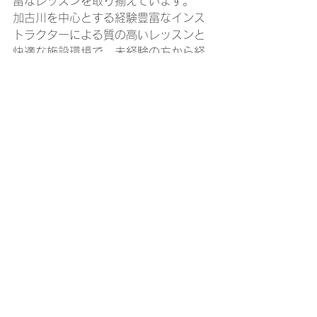
富なレッスンを取り揃えています。
加古川を中心とする経験豊富なインス
トラクターによる質の高いレッスンと
快適な施設環境で、未経験の方から経
験者の方までお楽しみいただけます。
【公式HP】https://www.mi-crew-
yoga.com/
#JR加古川駅徒歩
３分
#加古川でヨガをはじめるなら
#ミークルーダンススタジオ