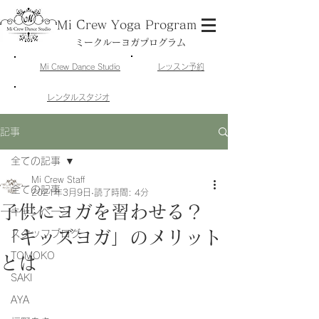
Mi Crew Yoga Program
ミークルーヨガプログラム
​Mi Crew Dance Studio
​レッスン予約
​レンタルスタジオ
記事
全ての記事
Mi Crew Staff
全ての記事
2021年3月9日
読了時間: 4分
子供にヨガを習わせる？
キャンペーン
「キッズヨガ」のメリット
スタッフブログ
TOMOKO
とは
SAKI
AYA