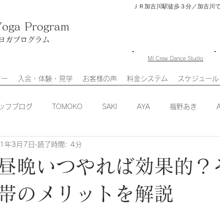
ＪＲ加古川駅徒歩３分／加古川
Yoga Program
ヨガプログラム
​Mi Crew Dance Studio
ター
入会・体験・見学
お客様の声
料金システム
スケジュール
ッフブログ
TOMOKO
SAKI
AYA
福野あき
21年3月7日
読了時間: 4分
I
スタジオニュース
昼晩いつやれば効果的？
帯のメリットを解説