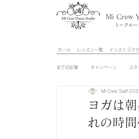
Mi Crew 
ミークルー
ホーム
レッスン一覧
インストラク
全ての記事
キャンペーン
スタ
Mi Crew Staff
20
金ちゃん
NANAKA
MAM
ヨガは朝
れの時間