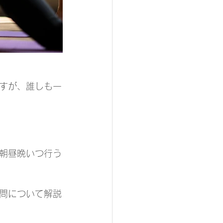
すが、誰しも一
朝昼晩いつ行う
問について解説